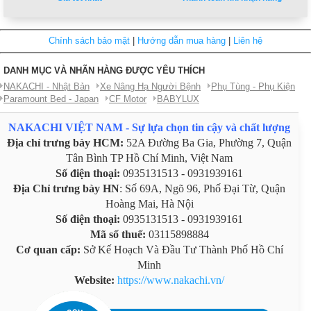
Chính sách bảo mật
|
Hướng dẫn mua hàng
|
Liên hệ
DANH MỤC VÀ NHÃN HÀNG ĐƯỢC YÊU THÍCH
NAKACHI - Nhật Bản
Xe Nâng Hạ Người Bệnh
Phụ Tùng - Phụ Kiện
Paramount Bed - Japan
CF Motor
BABYLUX
NAKACHI VIỆT NAM - Sự lựa chọn tin cậy và chất lượng
Địa chỉ trưng bày HCM:
52A Đường Ba Gia, Phường 7, Quận
Tân Bình TP Hồ Chí Minh, Việt Nam
Số điện thoại:
0935131513 - 0931939161
Địa Chỉ trưng bày HN
: Số 69A, Ngõ 96, Phố Đại Từ, Quận
Hoàng Mai, Hà Nội
Số điện thoại:
0935131513 - 0931939161
Mã số thuế:
03115898884
Cơ quan cấp:
Sở Kế Hoạch Và Đầu Tư Thành Phố Hồ Chí
Minh
Website:
https://www.nakachi.vn/