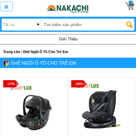
0
Giới Thiệu
Trang chủ
/
Ghế Ngồi Ô Tô Cho Trẻ Em
GHẾ NGỒI Ô TÔ CHO TRẺ EM
-17%
-20%