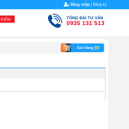
Đăng nhập
Đăng ký
TỔNG ĐÀI TƯ VẤN
 KIẾM
0935 131 513
Giỏ hàng [
0
]