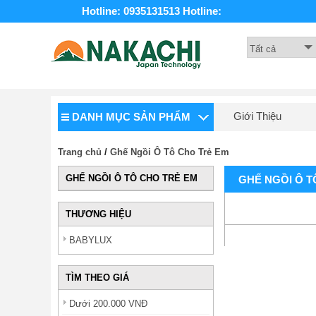
Hotline: 0935131513
Hotline:
Giới Thiệu
DANH MỤC SẢN PHẨM
Trang chủ
/
Ghế Ngồi Ô Tô Cho Trẻ Em
GHẾ NGỒI Ô TÔ CHO TRẺ EM
GHẾ NGỒI Ô T
THƯƠNG HIỆU
BABYLUX
TÌM THEO GIÁ
Dưới 200.000 VNĐ