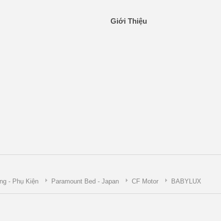
Giới Thiệu
ng - Phụ Kiện
Paramount Bed - Japan
CF Motor
BABYLUX
Copyright © 2026 by www.nakachi.vn. All rights reserved.