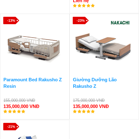
Liên hệ
-13%
-23%
Paramount Bed Rakusho Z
Giường Dưỡng Lão
Resin
Rakusho Z
155,000,000 VNĐ
175,000,000 VNĐ
135,000,000 VNĐ
135,000,000 VNĐ
-21%