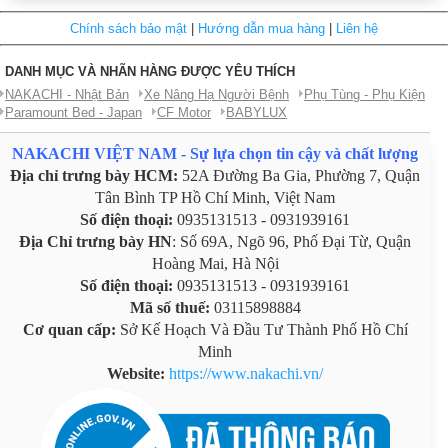
Chính sách bảo mật
|
Hướng dẫn mua hàng
|
Liên hệ
DANH MỤC VÀ NHÃN HÀNG ĐƯỢC YÊU THÍCH
NAKACHI - Nhật Bản
Xe Nâng Hạ Người Bệnh
Phụ Tùng - Phụ Kiện
Paramount Bed - Japan
CF Motor
BABYLUX
NAKACHI VIỆT NAM - Sự lựa chọn tin cậy và chất lượng
Địa chỉ trưng bày HCM:
52A Đường Ba Gia, Phường 7, Quận
Tân Bình TP Hồ Chí Minh, Việt Nam
Số điện thoại:
0935131513 - 0931939161
Địa Chỉ trưng bày HN
: Số 69A, Ngõ 96, Phố Đại Từ, Quận
Hoàng Mai, Hà Nội
Số điện thoại:
0935131513 - 0931939161
Mã số thuế:
03115898884
Cơ quan cấp:
Sở Kế Hoạch Và Đầu Tư Thành Phố Hồ Chí
Minh
Website:
https://www.nakachi.vn/