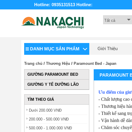
Hotline: 0935131513
Hotline:
Giới Thiệu
DANH MỤC SẢN PHẨM
Trang chủ
/
Thương Hiệu
/
Paramount Bed - Japan
GIƯỜNG PARAMOUNT BED
PARAMOUNT B
GIƯỜNG Y TẾ DƯỠNG LÃO
Ưu điểm của gi
- Chất lượng cao c
TÌM THEO GIÁ
- Thương hiệu hàn
Dưới 200.000 VNĐ
- Thiết kế sang t
200.000 - 500.000 VNĐ
- Vận hành dễ dà
- Chăm sóc chuyê
500.000 - 1.000.000 VNĐ