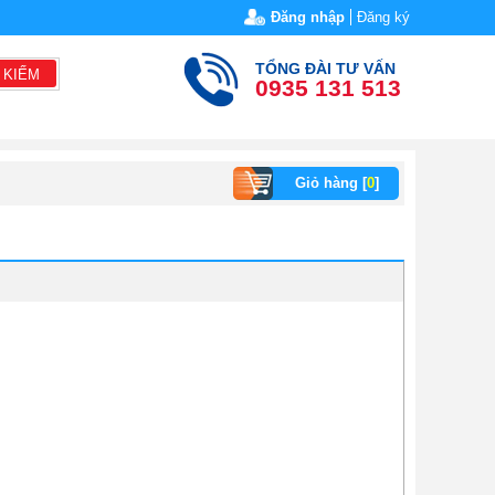
Đăng nhập
Đăng ký
TỔNG ĐÀI TƯ VẤN
 KIẾM
0935 131 513
Giỏ hàng [
0
]