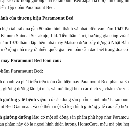
 Tại sao các dòng giường của Paramount Bed Japan là được tin dùng 
n đến Tập đoàn Paramount Bed.
thành của thương hiệu Paramount Bed
:
 hiện tại trải qua gần 80 năm hình thành và phát triển vào năm 1947 
là Kimura Shindai Seisakujo, Ltd. Tiền thân là một xưởng gia công vừ
n năm 1970 thành lập thêm nhà máy Matsuo được xây dựng ở Nhật Bản. 
mở rộng nhà máy ở nhiều quốc gia trên toàn cầu đặc biệt trong đoa có
à máy Paramount Bed toàn cầu:
phẩm Paramount Bed
:
h doanh và phát triển trên toàn cầu hiện nay Paramount Bed phân ra 
n, giường dưỡng lão tại nhà, và mở rộngt hêm các dịch vụ chăm sóc y tế
nh giường y tế bệnh viện:
có các dòng sản phẩm chính như Paramoun
unt Bed Gamma... và có thêm một số loại hình giường y tế cao cấp hơ
ình giường dưỡng lão:
có một số dòng sản phẩm phù hợp như Paramou
ản phẩm này đó là ngoại hình thiên hướng HomeCare, mẫu mã phù hợp t