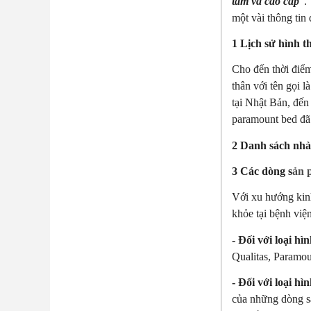
tâm và cao cấp
".
một vài thông ti
1 Lịch sử hình 
Cho đến thời điểm
thân với tên gọi 
tại Nhật Bản, đế
paramount bed đã 
2 Danh sách nh
3 Các dòng s
ản 
Với xu hướng kin
khỏe tại bệnh việ
- Đối với loại hì
Qualitas, Paramo
- Đối với loại h
của những dòng s