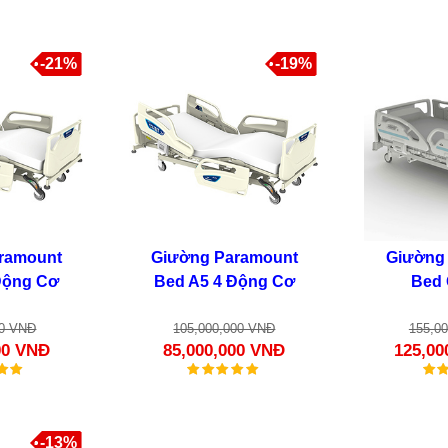
-21%
-19%
ramount
Giường Paramount
Giường
Động Cơ
Bed A5 4 Động Cơ
Bed 
00 VNĐ
105,000,000 VNĐ
155,0
00 VNĐ
85,000,000 VNĐ
125,00
-13%