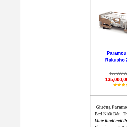
Paramou
Rakusho 
155,000,0
135,000,
Giường Paramo
Bed Nhật Bản. Tri
khỏe thoải mái t