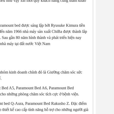
nhiều như vậy xin mới quý khách hàng cùng tham khảo
Paramount bed được sáng lập bởi Ryusuke Kimura tiền
a đến năm 1966 nhà máy sản xuất ChiBa được thành lâp
Sau gần 80 năm hình thành và phát triển hiện nay
 nhà máy tại đất nước Việt Nam
3 nhóm kinh doanh chính đó là Giường chăm sóc sức
.
t Bed A5, Paramount Bed A6, Paramount Bed
n cho những phòng chăm sóc tích cực ở bệnh viện.
nt bed Q-Aura, Paramount Bed Rakusho Z. Đặc điểm
hiết kế cao cấp tính năng hỗ trợ cho những người già