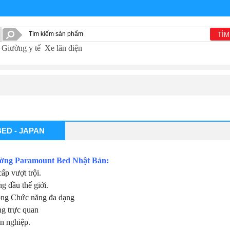
TÌM
Giường y tế
Xe lăn điện
ED - JAPAN
ường Paramount Bed Nhật Bản:
ấp vượt trội.
g đầu thế giới.
rọng Chức năng đa dạng
ng trực quan
n nghiệp.