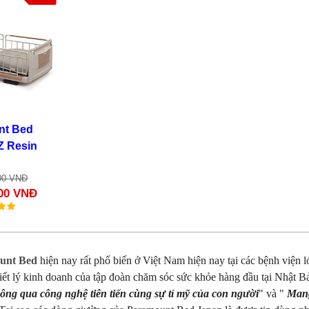
nt Bed
Z Resin
00 VNĐ
000 VNĐ
unt Bed
hiện nay rất phổ biến ở Việt Nam hiện nay tại các bệnh viện
ết lý kinh doanh của tập đoàn chăm sóc sức khỏe hàng đầu tại Nhật B
hông qua công nghệ tiên tiến cùng sự tỉ mỹ của con người
" và "
Mang