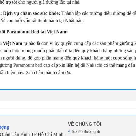
hỗ trợ tốt cho người già dưỡng lão tại nhà.
3: Dịch vụ chăm sóc sức khỏe:
Thành lập các trường điều dưỡng để đ
ời cao tuổi vốn rất thịnh hành tại Nhật bản.
hối Paramount Bed tại Việt Nam:
i Việt Nam
tự hào là đơn vi ủy quyền cung cấp các sản phẩm giường 
 luôn luôn mong muốn phấn đấu đưa đến quý khách hàng những sản 
n người dùng, để góp phần mang đến quý khách hàng một cuọc sống hi
giường
Paramount bed
cao cấp xin liên hệ để
Nakachi
có thể mang đến
đầu hiện nay. Xin chân thành cảm ơn.
VỀ CHÚNG TÔI
ượng
Sơ đồ đường đi
Quận Tân Bình TP Hồ Chí Minh,