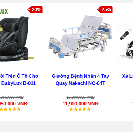
-20%
-25%
n Ô Tô Cho
Giường Bệnh Nhân 4 Tay
Xe Lăn Điệ
Lux B-011
Quay Nakachi NC-04T
0 VNĐ
15,900,000 VNĐ
24,50
00 VNĐ
11,900,000 VNĐ
18,50