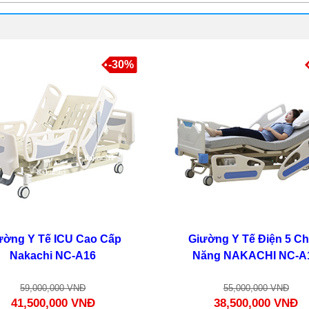
-30%
ường Y Tế ICU Cao Cấp
Giường Y Tế Điện 5 C
Nakachi NC-A16
Năng NAKACHI NC-A
59,000,000 VNĐ
55,000,000 VNĐ
41,500,000 VNĐ
38,500,000 VNĐ