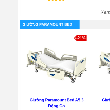
23,500,000 VNĐ
17,900,000 VNĐ
Xem
GIƯỜNG PARAMOUNT BED
-25%
-21%
Giường Bệnh Nhân 4 Tay
Quay Nakachi NC-04T
15,900,000 VNĐ
Giường Paramount Bed A5 3
Giư
11,900,000 VNĐ
Động Cơ