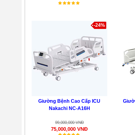
A5 4 Động Cơ
105,000,000 VNĐ
-24%
85,000,000 VNĐ
-24%
Giường Bệnh Cao Cấp ICU
Giườ
Nakachi NC-A16H
Xe Lăn Điện Nakachi NC-
001
99,000,000 VNĐ
75,000,000 VNĐ