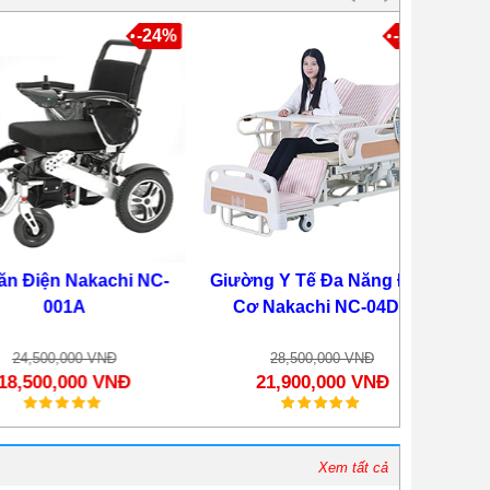
-24%
-23%
n Nakachi NC-
Giường Y Tế Đa Năng Điện
Xe Lăn
001A
Cơ Nakachi NC-04DC
Nak
0,000 VNĐ
28,500,000 VNĐ
2
0,000 VNĐ
21,900,000 VNĐ
20
Xem tất cả