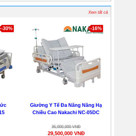
Xem tất cả
-30%
-16%
hức
Giường Y Tế Đa Năng Nâng Hạ
15
Chiều Cao Nakachi NC-05DC
35,000,000 VNĐ
29,500,000 VNĐ