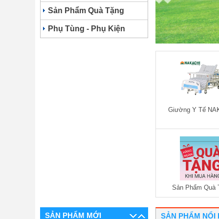
2,950,000 VNĐ
Sản Phẩm Quà Tặng
Phụ Tùng - Phụ Kiện
-25%
Giường Y Tế NA
Giường Bệnh Nhân 2 Tay
Quay Nakachi NC-02T
7,500,000 VNĐ
Sản Phẩm Quà 
5,650,000 VNĐ
SẢN PHẨM MỚI
SẢN PHẨM NỔI