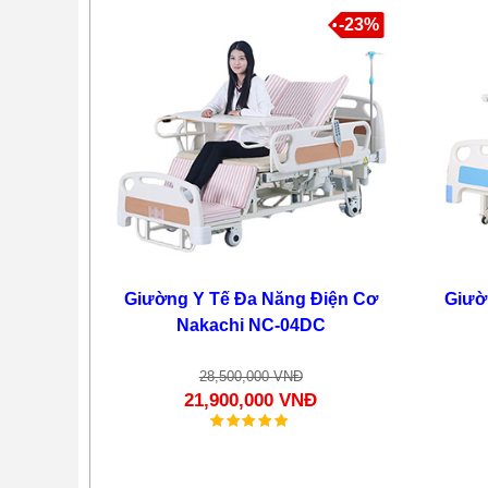
-23%
Giường Bệnh Nhân 4 Tay
Quay Nakachi NC-04TC
14,900,000 VNĐ
10,900,000 VNĐ
Giường Y Tế Đa Năng Điện Cơ
Giườ
-22%
Nakachi NC-04DC
28,500,000 VNĐ
21,900,000 VNĐ