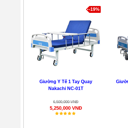
-19%
Giường Paramount Bed
A5 3 Động Cơ
95,000,000 VNĐ
75,000,000 VNĐ
Giường Y Tế 1 Tay Quay
Giườ
Nakachi NC-01T
6,500,000 VNĐ
-27%
5,250,000 VNĐ