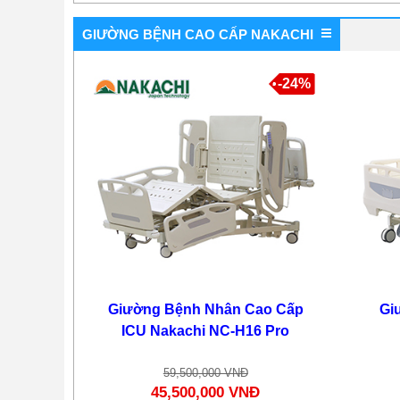
GIƯỜNG BỆNH CAO CẤP NAKACHI
Ghế Ngồi Trên Ô Tô Cho
Em Bé BabyLux B-004
-24%
4,550,000 VNĐ
3,550,000 VNĐ
-19%
Giường Bệnh Nhân Cao Cấp
Gi
ICU Nakachi NC-H16 Pro
59,500,000 VNĐ
45,500,000 VNĐ
Giường Paramount Bed