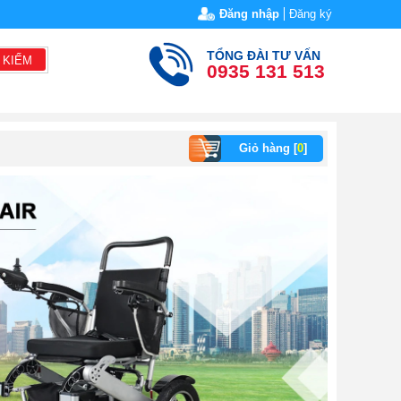
Đăng nhập
Đăng ký
TỔNG ĐÀI TƯ VẤN
 KIẾM
0935 131 513
Giỏ hàng [
0
]