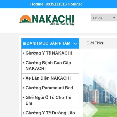
Hotline: 0935131513
Hotline:
6,500,000 VNĐ
5,250,000 VNĐ
-17%
Giới Thiệu
DANH MỤC SẢN PHẨM
Giường Y Tế NAKACHI
Giường Bệnh Cao Cấp
NAKACHI
Xe Lăn Điện NAKACHI
Giường Paramount Bed
Nôi Trẻ Em Trên Ô Tô
Ghế Ngồi Ô Tô Cho Trẻ
BabyLux B-001
Em
Giường Y Tế Dưỡng Lão
3,550,000 VNĐ