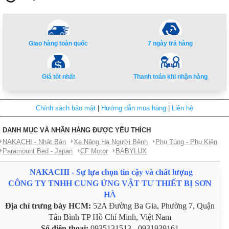
Giao hàng toàn quốc
7 ngày trả hàng
Giá tốt nhất
Thanh toán khi nhận hàng
Chính sách bảo mật
|
Hướng dẫn mua hàng
|
Liên hệ
DANH MỤC VÀ NHÃN HÀNG ĐƯỢC YÊU THÍCH
NAKACHI - Nhật Bản
Xe Nâng Hạ Người Bệnh
Phụ Tùng - Phụ Kiện
Paramount Bed - Japan
CF Motor
BABYLUX
NAKACHI - Sự lựa chọn tin cậy và chất lượng
CÔNG TY TNHH CUNG ỨNG VẬT TƯ THIẾT BỊ SƠN
HÀ
Địa chỉ trưng bày HCM:
52A Đường Ba Gia, Phường 7, Quận
Tân Bình TP Hồ Chí Minh, Việt Nam
Số điện thoại:
0935131513 - 0931939161