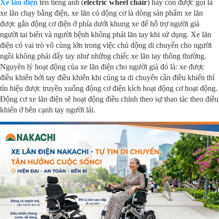
Xe lăn điện
tên tiếng anh (
electric wheel chair
) hay còn được gọi là
xe lăn chạy bằng điện, xe lăn có động cơ là dòng sản phẩm xe lăn
được gắn động cơ điện ở phía dưới khung xe để hỗ trợ người già
người tai biến và người bệnh không phải lăn tay khi sử dụng. Xe lăn
điện có vai trò vô cùng lớn trong việc chủ động di chuyển cho người
ngồi không phải đẩy tay như những chiếc xe lăn tay thông thường.
Nguyên lý hoạt động của xe lăn điện cho người già đó là: xe được
điều khiển bởi tay điều khiển khi cúng ta di chuyển cần điều khiển thì
tín hiệu được truyền xuống động cơ điện kích hoạt động cơ hoạt động.
Động cơ xe lăn điện sẽ hoạt động điều chỉnh theo sự thao tác theo điều
khiển ở bên cạnh tay người lái.