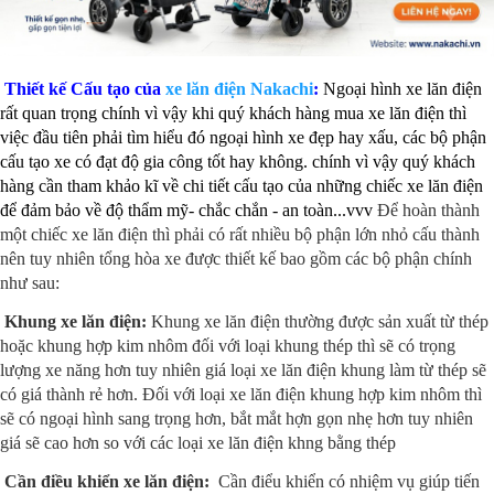
Thiết kế Cấu tạo của
xe lăn điện Nakachi
:
Ngoại hình xe lăn điện
rất quan trọng chính vì vậy khi quý khách hàng mua xe lăn điện thì
việc đầu tiên phải tìm hiểu đó ngoại hình xe đẹp hay xấu, các bộ phận
cấu tạo xe có đạt độ gia công tốt hay không. chính vì vậy quý khách
hàng cần tham khảo kĩ về chi tiết cấu tạo của những chiếc xe lăn điện
để đảm bảo về độ thẩm mỹ- chắc chắn - an toàn...vvv
Để hoàn thành
một chiếc xe lăn điện thì phải có rất nhiều bộ phận lớn nhỏ cấu thành
nên tuy nhiên tổng hòa xe được thiết kế bao gồm các bộ phận chính
như sau:
Khung xe lăn điện:
Khung xe lăn điện thường được sản xuất từ thép
hoặc khung hợp kim nhôm đối với loại khung thép thì sẽ có trọng
lượng xe năng hơn tuy nhiên giá loại xe lăn điện khung làm từ thép sẽ
có giá thành rẻ hơn. Đối với loại xe lăn điện khung hợp kim nhôm thì
sẽ có ngoại hình sang trọng hơn, bắt mắt hợn gọn nhẹ hơn tuy nhiên
giá sẽ cao hơn so với các loại xe lăn điện khng bằng thép
Cần điều khiển xe lăn điện:
Cần điểu khiển có nhiệm vụ giúp tiến