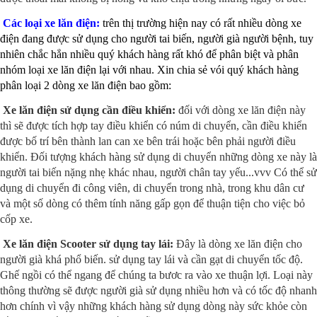
Các loại xe lăn điện:
trên thị trường hiện nay có rất nhiều dòng xe
điện đang được sử dụng cho người tai biến, người già người bệnh, tuy
nhiên chắc hẳn nhiều quý khách hàng rất khó để phân biệt và phân
nhóm loại xe lăn điện lại với nhau. Xin chia sẻ vói quý khách hàng
phân loại 2 dòng xe lăn điện bao gồm:
Xe lăn điện sử dụng cần điều khiển:
đối với dòng xe lăn điện này
thì sẽ được tích hợp tay điều khiển có núm di chuyển, cần điều khiển
được bố trí bên thành lan can xe bên trái hoặc bên phải người điều
khiển. Đối tượng khách hàng sử dụng di chuyển những dòng xe này là
người tai biến nặng nhẹ khác nhau, người chân tay yếu...vvv Có thể sử
dụng di chuyển đi công viên, di chuyển trong nhà, trong khu dân cư
và một số dòng có thêm tính năng gấp gọn để thuận tiện cho việc bỏ
cốp xe.
Xe lăn điện Scooter sử dụng tay lái:
Đây là dòng xe lăn điện cho
người già khá phổ biến. sử dụng tay lái và cần gạt di chuyển tốc độ.
Ghế ngồi có thể ngang để chúng ta bươc ra vào xe thuận lợi. Loại này
thông thường sẽ được người già sử dụng nhiều hơn và có tốc độ nhanh
hơn chính vì vậy những khách hàng sử dụng dòng này sức khỏe còn