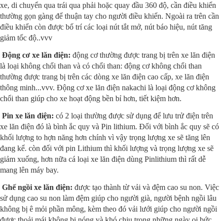
xe, di chuyển qua trái qua phải hoặc quay đầu 360 độ, cần điều khiển
thường gọn gàng để thuận tay cho người điều khiển. Ngoài ra trên cần
điều khiển còn được bố trí các loại nút tắt mở, nút báo hiệu, nút tăng
giảm tốc độ..vvv
Động cơ xe lăn điện:
động cơ thường được trang bị trên xe lăn điện
là loại không chổi than và có chổi than: động cơ không chổi than
thường được trang bị trên các dòng xe lăn điện cao cấp, xe lăn điện
thông minh...vvv. Động cơ xe lăn điện nakachi là loại động cơ không
chổi than giúp cho xe hoạt động bền bỉ hơn, tiết kiệm hơn.
Pin xe lăn điện:
có 2 loại thường được sử dụng để lưu trử điện trên
xe lăn điện đó là bình ắc quy và Pin lithium. Đối với bình ắc quy sẽ có
khối lượng to hợn năng hơn chính vì vậy trọng lượng xe sẽ tăng lên
đang kể. còn đối với pin Lithium thì khối lượng và trọng lượng xe sẽ
giảm xuống, hơn nữa cá loại xe lăn điện dùng Pinlithium thì rất dễ
mang lên máy bay.
Ghế ngồi xe lăn điện:
được tạo thành từ vải và đệm cao su non. Việc
sử dụng cao su non làm đệm giúp cho người già, người bệnh ngồi lâu
không bị ê mỏi phần mông, kèm theo đó vải lưới giúp cho người ngồi
được thoải mái không bị nóng và khó chịu trong những ngày oi bức.