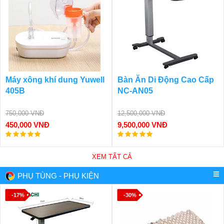
Máy xông khí dung Yuwell
Bàn Ăn Di Động Cao Cấp
405B
NC-AN05
750,000 VNĐ
12,500,000 VNĐ
450,000 VNĐ
9,500,000 VNĐ
XEM TẤT CẢ
PHỤ TÙNG - PHỤ KIỆN
-17%
-30%