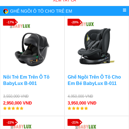
XEM TẤT CẢ
GHẾ NGỒI Ô TÔ CHO TRẺ EM
-17%
-20%
Nôi Trẻ Em Trên Ô Tô
Ghế Ngồi Trên Ô Tô Cho
BabyLux B-001
Em Bé BabyLux B-011
3,550,000 VNĐ
4,950,000 VNĐ
2,950,000 VNĐ
3,950,000 VNĐ
-22%
-21%