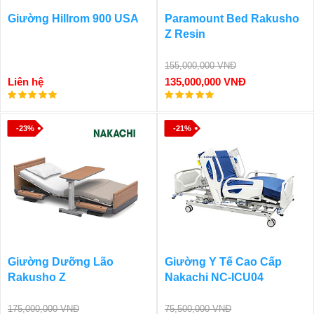
Giường Hillrom 900 USA
Paramount Bed Rakusho
Z Resin
155,000,000 VNĐ
Liên hệ
135,000,000 VNĐ
-23%
-21%
Giường Dưỡng Lão
Giường Y Tế Cao Cấp
Rakusho Z
Nakachi NC-ICU04
175,000,000 VNĐ
75,500,000 VNĐ