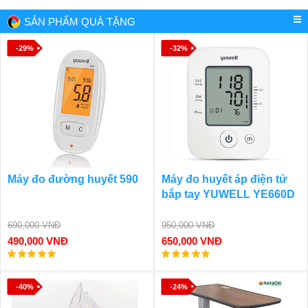
SẢN PHẨM QUÀ TẶNG
-29%
-32%
Máy đo đường huyết 590
Máy đo huyết áp điện tử
bắp tay YUWELL YE660D
690,000 VNĐ
950,000 VNĐ
490,000 VNĐ
650,000 VNĐ
-40%
-24%