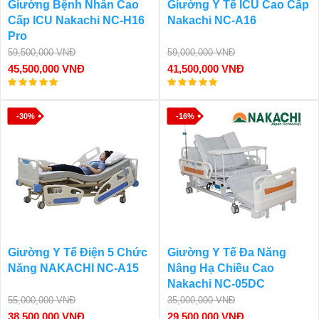
Giường Bệnh Nhân Cao
Giường Y Tế ICU Cao Cấp
Cấp ICU Nakachi NC-H16
Nakachi NC-A16
Pro
59,500,000 VNĐ
59,000,000 VNĐ
45,500,000 VNĐ
41,500,000 VNĐ
-30%
-16%
Giường Y Tế Điện 5 Chức
Giường Y Tế Đa Năng
Năng NAKACHI NC-A15
Nâng Hạ Chiều Cao
Nakachi NC-05DC
55,000,000 VNĐ
35,000,000 VNĐ
38,500,000 VNĐ
29,500,000 VNĐ