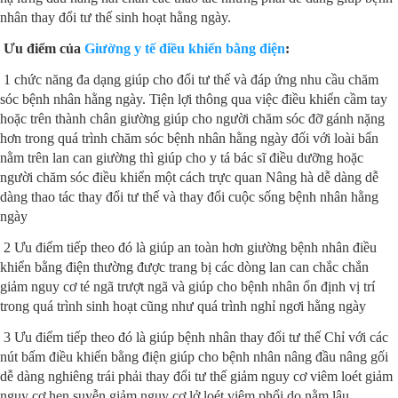
nhân thay đổi tư thế sinh hoạt hằng ngày.
Ưu điểm của
Giường y tế điều khiển bằng điện
:
1 chức năng đa dạng giúp cho đổi tư thế và đáp ứng nhu cầu chăm
sóc bệnh nhân hằng ngày. Tiện lợi thông qua việc điều khiển cầm tay
hoặc trên thành chân giường giúp cho người chăm sóc đỡ gánh nặng
hơn trong quá trình chăm sóc bệnh nhân hằng ngày đối với loài bẩn
nằm trên lan can giường thì giúp cho y tá bác sĩ điều dưỡng hoặc
người chăm sóc điều khiển một cách trực quan Nâng hà dễ dàng dễ
dàng thao tác thay đổi tư thế và thay đổi cuộc sống bệnh nhân hằng
ngày
2 Ưu điểm tiếp theo đó là giúp an toàn hơn giường bệnh nhân điều
khiển bằng điện thường được trang bị các dòng lan can chắc chắn
giảm nguy cơ té ngã trượt ngã và giúp cho bệnh nhân ổn định vị trí
trong quá trình sinh hoạt cũng như quá trình nghỉ ngơi hằng ngày
3 Ưu điểm tiếp theo đó là giúp bệnh nhân thay đổi tư thế Chỉ với các
nút bấm điều khiển bằng điện giúp cho bệnh nhân nâng đầu nâng gối
dễ dàng nghiêng trái phải thay đổi tư thế giảm nguy cơ viêm loét giảm
nguy cơ hen suyễn giảm nguy cơ lở loét viêm phổi do nằm lâu.