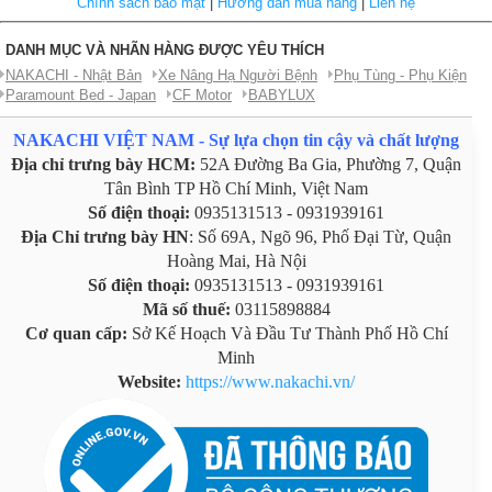
Chính sách bảo mật
|
Hướng dẫn mua hàng
|
Liên hệ
DANH MỤC VÀ NHÃN HÀNG ĐƯỢC YÊU THÍCH
NAKACHI - Nhật Bản
Xe Nâng Hạ Người Bệnh
Phụ Tùng - Phụ Kiện
Paramount Bed - Japan
CF Motor
BABYLUX
NAKACHI VIỆT NAM - Sự lựa chọn tin cậy và chất lượng
Địa chỉ trưng bày HCM:
52A Đường Ba Gia, Phường 7, Quận
Tân Bình TP Hồ Chí Minh, Việt Nam
Số điện thoại:
0935131513 - 0931939161
Địa Chỉ trưng bày HN
: Số 69A, Ngõ 96, Phố Đại Từ, Quận
Hoàng Mai, Hà Nội
Số điện thoại:
0935131513 - 0931939161
Mã số thuế:
03115898884
Cơ quan cấp:
Sở Kế Hoạch Và Đầu Tư Thành Phố Hồ Chí
Minh
Website:
https://www.nakachi.vn/