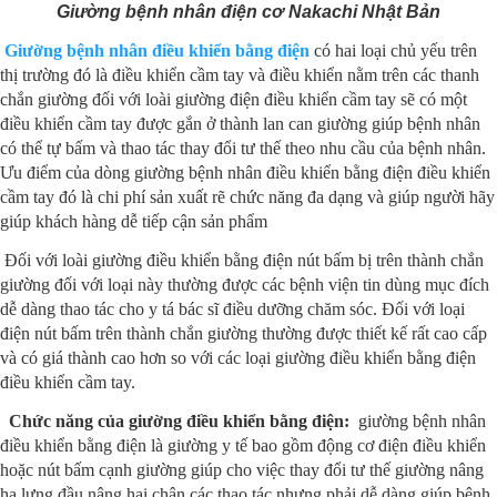
Giường bệnh nhân điện cơ Nakachi Nhật Bản
Giường bệnh nhân điều khiển bằng điện
có hai loại chủ yếu trên
thị trường đó là điều khiển cầm tay và điều khiển nằm trên các thanh
chắn giường đối với loài giường điện điều khiển cầm tay sẽ có một
điều khiển cầm tay được gắn ở thành lan can giường giúp bệnh nhân
có thể tự bấm và thao tác thay đổi tư thế theo nhu cầu của bệnh nhân.
Ưu điểm của dòng giường bệnh nhân điều khiển bằng điện điều khiển
cầm tay đó là chi phí sản xuất rẽ chức năng đa dạng và giúp người hãy
giúp khách hàng dễ tiếp cận sản phẩm
Đối với loài giường điều khiển bằng điện nút bấm bị trên thành chắn
giường đối với loại này thường được các bệnh viện tin dùng mục đích
dễ dàng thao tác cho y tá bác sĩ điều dưỡng chăm sóc. Đối với loại
điện nút bấm trên thành chắn giường thường được thiết kế rất cao cấp
và có giá thành cao hơn so với các loại giường điều khiển bằng điện
điều khiển cầm tay.
Chức năng của giường điều khiển bằng điện:
giường bệnh nhân
điều khiển bằng điện là giường y tế bao gồm động cơ điện điều khiển
hoặc nút bấm cạnh giường giúp cho việc thay đổi tư thế giường nâng
hạ lưng đầu nâng hai chân các thao tác nhưng phải dễ dàng giúp bệnh