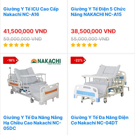
Giường Y Tế ICU Cao Cấp
Giường Y Tế Điện 5 Chức
Nakachi NC-A16
Năng NAKACHI NC-A15
41,500,000 VNĐ
38,500,000 VNĐ
59,000,000 VNĐ
55,000,000 VNĐ
-16%
-22%
Giường Y Tế Đa Năng Nâng
Giường Y Tế Đa Năng Điện
Hạ Chiều Cao Nakachi NC-
Cơ Nakachi NC-04DT
05DC