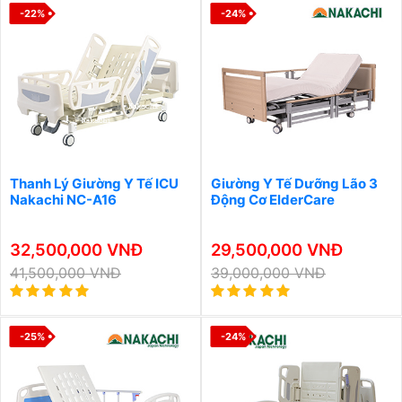
-22%
-24%
Thanh Lý Giường Y Tế ICU
Giường Y Tế Dưỡng Lão 3
Nakachi NC-A16
Động Cơ ElderCare
32,500,000 VNĐ
29,500,000 VNĐ
41,500,000 VNĐ
39,000,000 VNĐ
-25%
-24%