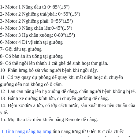
1- Motor 1 Nâng đầu từ 0~85°(±5°)
2- Motor 2 Nghiêng trái/phải: 0~55°(±5°)
3- Motor 2 Nghiêng phải: 0~55°(±5°)
4- Motor 3 Nâng chân lên:0-45°(±5°)
5- Motor 3 Hạ chân xuống: 0-80°(±5°)
6- Motor 4 Đi vệ sinh tại giường
7- Gội đầu tại giường
8- Có bàn ăn ăn uống tại giường
9- Có thể ngồi lên thành 1 cái ghế để sinh hoạt thư giãn.
10- Phần lưng bó sát vào người bệnh khi ngồi dậy.
11- Có tay quay dự phòng để quay khi mất điện hoặc di chuyển
giường đến nơi không có ổ cắm.
12- Lan can nâng lên hạ xuống dễ dàng, chắn người bệnh không bị té.
13- Bánh xe đường kính lớn, di chuyển giường dễ dàng.
14- Đệm xơ dừa 2 lớp, có lớp cách nước, sản xuất theo tiêu chuẩn của
y tế.
15- Mọi thao tác điều khiển bằng Remote dễ dàng.
1 Tính năng nâng hạ lưng
tính năng lưng từ 0 lên 85° của chiếc