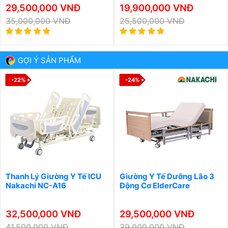
29,500,000 VNĐ
19,900,000 VNĐ
35,000,000 VNĐ
25,500,000 VNĐ
GỢI Ý SẢN PHẨM
-22%
-24%
Thanh Lý Giường Y Tế ICU
Giường Y Tế Dưỡng Lão 3
Nakachi NC-A16
Động Cơ ElderCare
32,500,000 VNĐ
29,500,000 VNĐ
41,500,000 VNĐ
39,000,000 VNĐ