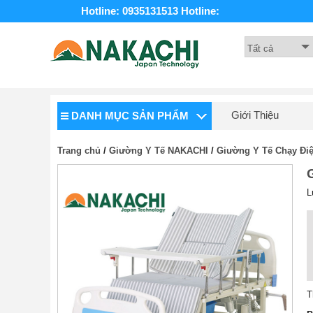
Hotline: 0935131513
Hotline:
Giới Thiệu
DANH MỤC SẢN PHẨM
Trang chủ
/
Giường Y Tế NAKACHI
/
Giường Y Tế Chạy Đi
L
T