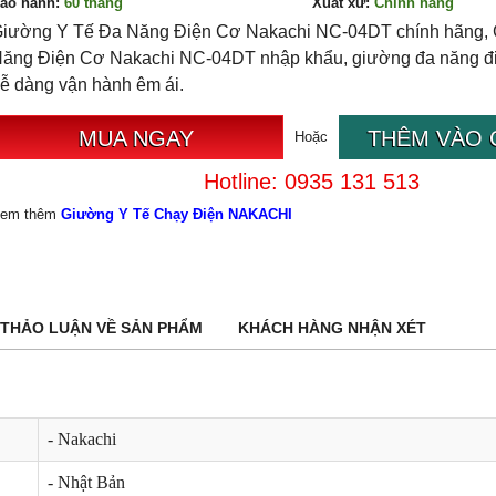
ảo hành:
60
tháng
Xuất xứ:
Chính hãng
iường Y Tế Đa Năng Điện Cơ Nakachi NC-04DT chính hãng,
ăng Điện Cơ Nakachi NC-04DT nhập khẩu, giường đa năng điệ
ễ dàng vận hành êm ái.
MUA NGAY
THÊM VÀO 
Hoặc
Hotline: 0935 131 513
em thêm
Giường Y Tế Chạy Điện NAKACHI
THẢO LUẬN VỀ SẢN PHẨM
KHÁCH HÀNG NHẬN XÉT
- Nakachi
- Nhật Bản