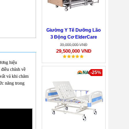
Giường Y Tế Dưỡng Lão
3 Động Cơ ElderCare
39,000,000 VNĐ
29,500,000 VNĐ
ương hiệu
điều chỉnh về
-25%
 vất vả khi chăm
ức năng trong