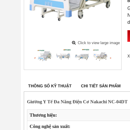
B
G
N
d
Click to view large image
X
THÔNG SỐ KỸ THUẬT
CHI TIẾT SẢN PHẨM
Giường Y Tế Đa Năng Điện Cơ Nakachi NC-04DT
Thương hiệu:
Công nghệ sản xuất: