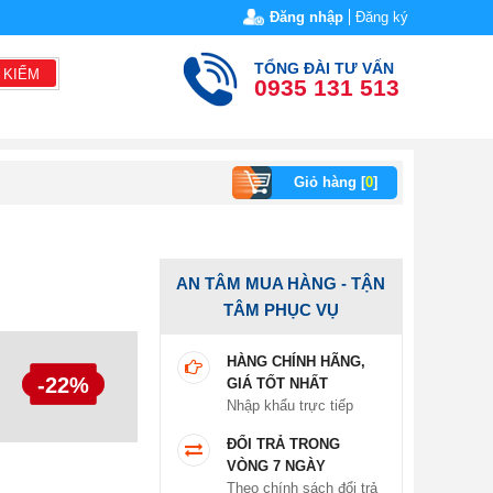
Đăng nhập
Đăng ký
TỔNG ĐÀI TƯ VẤN
 KIẾM
0935 131 513
Giỏ hàng [
0
]
AN TÂM MUA HÀNG - TẬN
TÂM PHỤC VỤ
HÀNG CHÍNH HÃNG,
-22%
GIÁ TỐT NHẤT
Nhập khẩu trực tiếp
ĐỔI TRẢ TRONG
VÒNG 7 NGÀY
Theo chính sách đổi trả