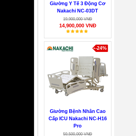
Giường Y Tế 3 Động Cơ
Nakachi NC-03DT
19,900,000 VNĐ
14,900,000 VNĐ
-24%
Giường Bệnh Nhân Cao
Cấp ICU Nakachi NC-H16
Pro
59,500,000 VNĐ