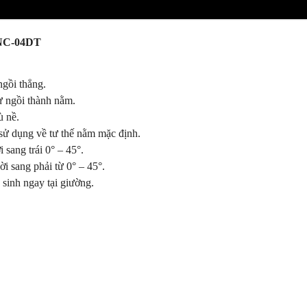
 NC-04DT
ngồi thẳng.
ừ ngồi thành nằm.
ù nề.
 sử dụng về tư thế nằm mặc định.
 sang trái 0° – 45°.
ời sang phải từ 0° – 45°.
sinh ngay tại giường.