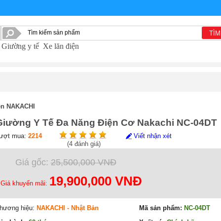
TÌM
Giường y tế
Xe lăn điện
ện NAKACHI
Giường Y Tế Đa Năng Điện Cơ Nakachi NC-04DT
ượt mua:
2214
Viết nhận xét
(
4
đánh giá)
Giá gốc:
25,500,000 VNĐ
19,900,000 VNĐ
Giá khuyến mãi:
hương hiệu:
NAKACHI - Nhật Bản
Mã sản phẩm:
NC-04DT