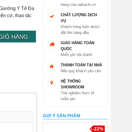
hàng của nakachi.vn
 Giường Y Tế Đa
CHẤT LƯỢNG DỊCH
n cơ, thao tác
VỤ
Khách hàng luôn được
đặt lên hàng đầu
GIỎ HÀNG
GIAO HÀNG TOÀN
QUỐC
Miễn phí nội thành
THANH TOÁN TẠI NHÀ
Nếu quý khách yêu cầu
HỆ THỐNG
SHOWROOM
Trải nghiệm thực tế
miễn phí
GỢI Ý SẢN PHẨM
-22%