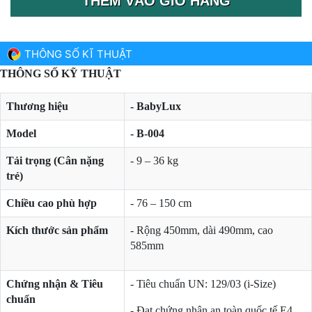
THÊM VÀO GIỎ HÀNG
THÔNG SỐ KĨ THUẬT
THÔNG SỐ KỸ THUẬT
Thương hiệu
- BabyLux
Model
- B-004
Tải trọng (Cân nặng
- 9 – 36 kg
trẻ)
Chiều cao phù hợp
- 76 – 150 cm
Kích thước sản phẩm
- Rộng 450mm, dài 490mm, cao
585mm
Chứng nhận & Tiêu
- Tiêu chuẩn UN: 129/03 (i-Size)
chuẩn
- Đạt chứng nhận an toàn quốc tế E4