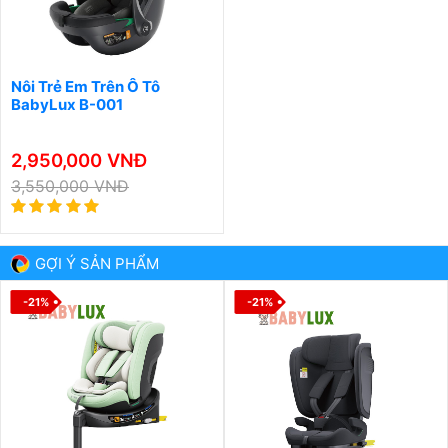
Nôi Trẻ Em Trên Ô Tô
BabyLux B-001
2,950,000 VNĐ
3,550,000 VNĐ
GỢI Ý SẢN PHẨM
-21%
-21%