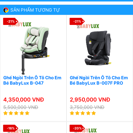
SẢN PHẨM TƯƠNG TỰ
-21%
-21%
Ghế Ngồi Trên Ô Tô Cho Em
Ghế Ngồi Trên Ô Tô Cho Em
Bé BabyLux B-047
Bé BabyLux B-007F PRO
4,350,000 VNĐ
2,950,000 VNĐ
5,500,000 VNĐ
3,750,000 VNĐ
-16%
-20%