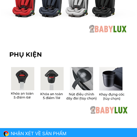
NHẬN XÉT VỀ SẢN PHẨM