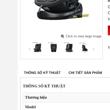
B
G
C
s
Click to view large image
X
THÔNG SỐ KỸ THUẬT
CHI TIẾT SẢN PHẨM
THÔNG SỐ KỸ THUẬT
Thương hiệu
Model