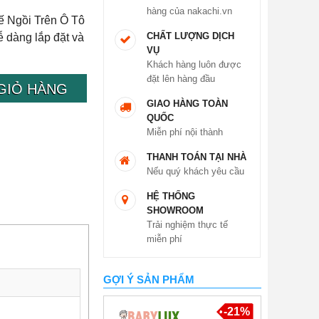
hàng của nakachi.vn
ế Ngồi Trên Ô Tô
CHẤT LƯỢNG DỊCH
ễ dàng lắp đặt và
VỤ
Khách hàng luôn được
đặt lên hàng đầu
GIỎ HÀNG
GIAO HÀNG TOÀN
QUỐC
Miễn phí nội thành
THANH TOÁN TẠI NHÀ
Nếu quý khách yêu cầu
HỆ THỐNG
SHOWROOM
Trải nghiệm thực tế
miễn phí
GỢI Ý SẢN PHẨM
-21%