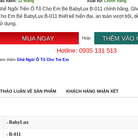
ảo hành:
12
tháng
Xuất xứ:
Chính hãng
hế Ngồi Trên Ô Tô Cho Em Bé BabyLux B-011 chính hãng, Gh
ho Em Bé BabyLux B-011 thiết kế hiện đại, an toàn vượt trội, d
ử dụng.
MUA NGAY
THÊM VÀO 
Hoặc
Hotline: 0935 131 513
em thêm
Ghế Ngồi Ô Tô Cho Trẻ Em
THẢO LUẬN VỀ SẢN PHẨM
KHÁCH HÀNG NHẬN XÉT
- BabyLux
- B-011