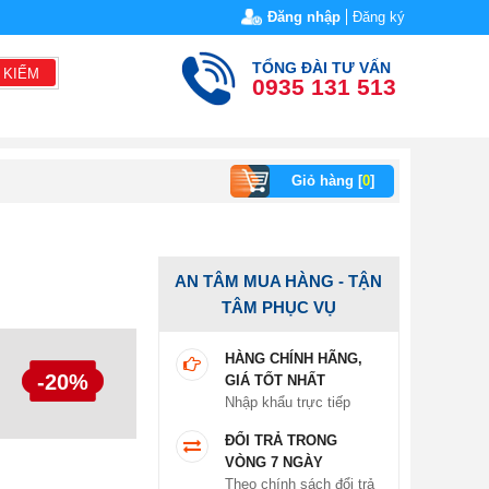
Đăng nhập
Đăng ký
TỔNG ĐÀI TƯ VẤN
 KIẾM
0935 131 513
Giỏ hàng [
0
]
AN TÂM MUA HÀNG - TẬN
TÂM PHỤC VỤ
HÀNG CHÍNH HÃNG,
-20%
GIÁ TỐT NHẤT
Nhập khẩu trực tiếp
ĐỔI TRẢ TRONG
VÒNG 7 NGÀY
Theo chính sách đổi trả