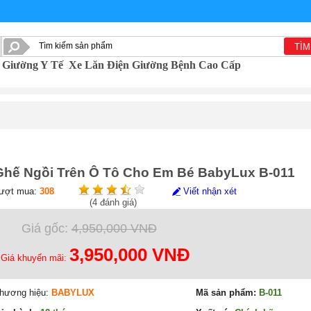
TÌM
Giường Y Tế
Xe Lăn Điện
Giường Bệnh Cao Cấp
Ghế Ngồi Trên Ô Tô Cho Em Bé BabyLux B-011
ượt mua:
308
Viết nhận xét
(
4
đánh giá)
Giá gốc:
4,950,000 VNĐ
3,950,000 VNĐ
Giá khuyến mãi:
hương hiệu:
BABYLUX
Mã sản phẩm:
B-011