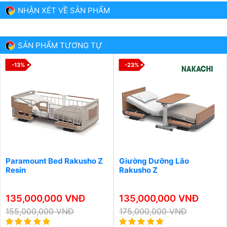
NHẬN XÉT VỀ SẢN PHẨM
SẢN PHẨM TƯƠNG TỰ
-13%
-23%
Paramount Bed Rakusho Z
Giường Dưỡng Lão
Resin
Rakusho Z
135,000,000 VNĐ
135,000,000 VNĐ
155,000,000 VNĐ
175,000,000 VNĐ