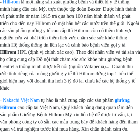
-
Hill-rom
là một hãng sản xuất giường bệnh và thiết bị y tế thông
minh hàng đầu của Mỹ, trực thuộc tập đoàn Baxter. Được hình thành
và phát triển từ năm 1915 trả qua hơn 100 năm hình thành và phát
triển cho đến nay Hillrom có mặt hầu hết các nước trên thế giới. Ngoài
các sản phẩm giường y tế cao cấp thì Hillrom còn có thêm lĩnh vực
nghiên cứu và phát triển thêm lịch vực chăm sóc sức khỏe thông
minh Hệ thống thông tin liên lạc và cảnh báo bệnh viện gọi y tá,
Hillrom
HPL (định vị chính xác cao), Theo dõi nhân viên và tài sản và
họ cũng cung cấp Đồ nội thất chăm sóc sức khỏe như giường bệnh
Centrella thông minh được kết nối (nguồn Wikipedia).... Doanh thu
ước tính riêng của mảng giường y tế thì Hillrom đứng top 1 trên thế
giới hiện nay với doanh thu hơn 3 tỷ đô la. chưa kể các hệ thống y tế
khác.
-
Nakachi Việt Nam
tự hào là nhà cung cấp các sản phẩm
giường
Hillrom
cao cấp tai Việt Nam, Quý khách hàng đang quan tâm đến
sản phẩm Giường Bệnh Hillrom Mỹ xin liên hệ để được tư vấn, tại
văn phòng công ty có sẵn các mẫu trung bày để khách hàng đến tham
quan và trải nghiệm trước khi mua hàng. Xin chân thành cảm ơn.