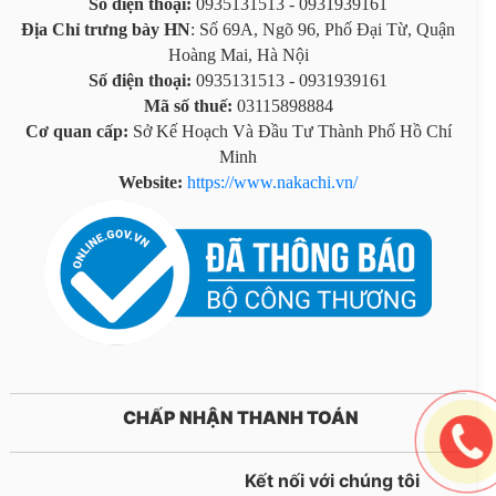
Số điện thoại:
0935131513 - 0931939161
Địa Chỉ trưng bày HN
: Số 69A, Ngõ 96, Phố Đại Từ, Quận
Hoàng Mai, Hà Nội
Số điện thoại:
0935131513 - 0931939161
Mã số thuế:
03115898884
Cơ quan cấp:
Sở Kế Hoạch Và Đầu Tư Thành Phố Hồ Chí
Minh
Website:
https://www.nakachi.vn/
CHẤP NHẬN THANH TOÁN
Kết nối với chúng tôi