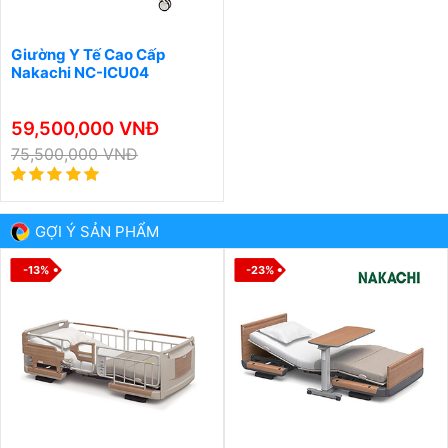
Giường Y Tế Cao Cấp
Nakachi NC-ICU04
59,500,000 VNĐ
75,500,000 VNĐ
GỢI Ý SẢN PHẨM
-13%
-23%