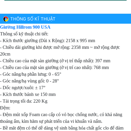
THÔNG SỐ KĨ THUẬT
Giường Hillrom 900 USA
Thông số kỹ thuật chi tiết:
- Kích thước giường (Dài x Rộng): 2158 x 995 mm
- Chiều dài giường khi được mở rộng: 2358 mm ~ mở rộng được
20cm
- Chiều cao của mặt sàn giường (ở vị trí thấp nhất): 397 mm
- Chiều cao của mặt sàn giường (ở vị trí cao nhất): 768 mm
- Góc nâng/hạ phần lưng: 0 - 65°
- Góc nâng/hạ vùng gối: 0 - 28°
- Dốc ngược/xuôi: ± 17°
- Kích thước bánh xe 150 mm
- Tải trọng tối đa: 220 Kg
Đệm:
- Đệm mút xốp Foam cao cấp có vỏ bọc chống nước, có khả năng
thoáng ẩm, kìm hãm sự phát triển của vi khuẩn và nấm.
- Bề măt đệm có thể dễ dàng vệ sinh bằng hóa chất gốc clo để đảm