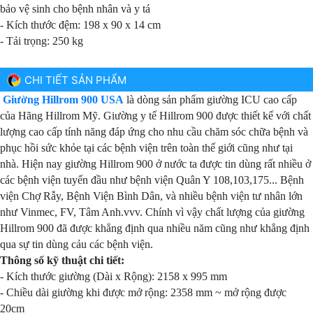
bảo vệ sinh cho bệnh nhân và y tá
- Kích thước đệm: 198 x 90 x 14 cm
- Tải trọng: 250 kg
CHI TIẾT SẢN PHẨM
Giường Hillrom 900 USA
là dòng sản phẩm giường ICU cao cấp
của Hãng Hillrom Mỹ. Giường y tế Hillrom 900 được thiết kế với chất
lượng cao cấp tính năng đáp ứng cho nhu cầu chăm sóc chữa bệnh và
phục hồi sức khỏe tại các bệnh viện trên toàn thế giới cũng như tại
nhà. Hiện nay giường Hillrom 900 ở nước ta được tin dùng rất nhiều ở
các bệnh viện tuyến đầu như bệnh viện Quân Y 108,103,175... Bệnh
viện Chợ Rẫy, Bệnh Viện Bình Dân, và nhiều bệnh viện tư nhân lớn
như Vinmec, FV, Tâm Anh.vvv. Chính vì vậy chất lượng của giường
Hillrom 900 đã được khẳng định qua nhiều năm cũng như khẳng định
qua sự tin dùng cảu các bệnh viện.
Thông số kỹ thuật chi tiết:
- Kích thước giường (Dài x Rộng): 2158 x 995 mm
- Chiều dài giường khi được mở rộng: 2358 mm ~ mở rộng được
20cm