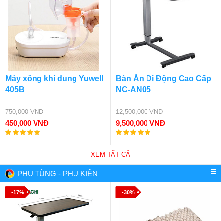
Máy xông khí dung Yuwell
Bàn Ăn Di Động Cao Cấp
405B
NC-AN05
750,000 VNĐ
12,500,000 VNĐ
450,000 VNĐ
9,500,000 VNĐ
XEM TẤT CẢ
PHỤ TÙNG - PHỤ KIỆN
-17%
-30%