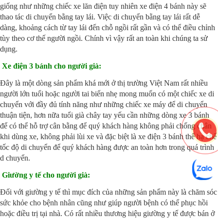
giống như những chiếc xe lăn điện tuy nhiên xe điện 4 bánh này sẽ
thao tác di chuyển bằng tay lái. Việc di chuyển bằng tay lái rất dễ
dàng, khoảng cách từ tay lái đến chỗ ngồi rất gần và có thể điều chỉnh
tùy theo cơ thế người ngồi. Chính vì vậy rất an toàn khi chúng ta sử
dụng.
Xe điện 3 bánh cho người già:
Đây là một dòng sản phẩm khá mới ở thị trường Việt Nam rất nhiều
người lớn tuổi hoặc người tai biến nhẹ mong muốn có một chiếc xe di
chuyển với đầy đủ tính năng như những chiếc xe máy để di chuyển
thuận tiện, hơn nữa tuổi già chây tay yếu cần những dòng xe 3 bánh
để có thể hỗ trợ cân bằng để quý khách hàng không phải chống chân
khi dùng xe, không phải lùi xe và đặc biệt là xe điện 3 bánh thể hạ chế
tốc độ di chuyển để quý khách hàng được an toàn hơn trong quá trình
d chuyển.
Giường y tế cho người già:
Đối với giường y tế thì mục đích của những sản phẩm này là chăm sóc
sức khỏe cho bệnh nhân cũng như giúp người bệnh có thể phục hồi
hoặc điều trị tại nhà. Có rất nhiều thương hiệu giường y tế được bán ở