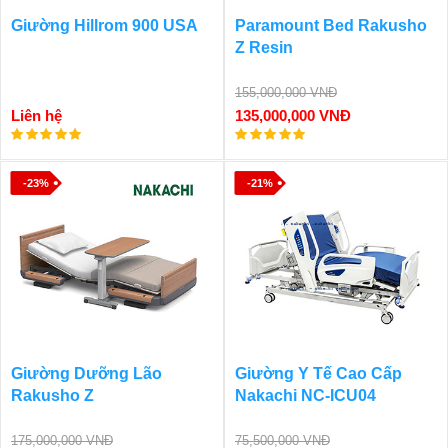
Giường Hillrom 900 USA
Paramount Bed Rakusho
Z Resin
155,000,000 VNĐ
Liên hệ
135,000,000 VNĐ
-23%
-21%
Giường Dưỡng Lão
Giường Y Tế Cao Cấp
Rakusho Z
Nakachi NC-ICU04
175,000,000 VNĐ
75,500,000 VNĐ