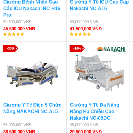
Giường Bệnh Nhân Cao
Giường Y Tế ICU Cao Cấp
Cấp ICU Nakachi NC-H16
Nakachi NC-A16
Pro
59,500,000 VNĐ
59,000,000 VNĐ
45,500,000 VNĐ
41,500,000 VNĐ
-30%
-16%
Giường Y Tế Điện 5 Chức
Giường Y Tế Đa Năng
Năng NAKACHI NC-A15
Nâng Hạ Chiều Cao
Nakachi NC-05DC
55,000,000 VNĐ
35,000,000 VNĐ
38,500,000 VNĐ
29,500,000 VNĐ