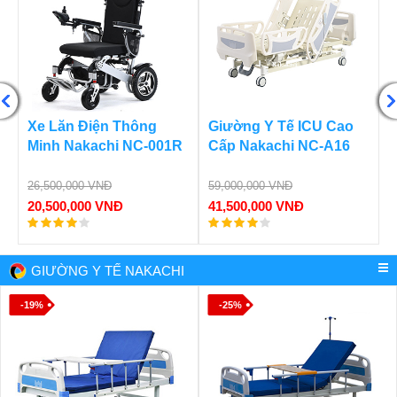
Nôi Trẻ Em Trên Ô Tô
Xe Điện 3 Bánh Cho
BabyLux B-001
Người Già NC-X03
800W
3,550,000 VNĐ
2,950,000 VNĐ
Liên hệ
GIƯỜNG Y TẾ NAKACHI
-19%
-25%