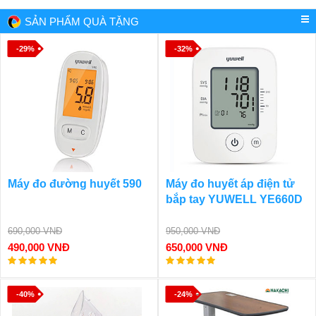
SẢN PHẨM QUÀ TẶNG
-29%
-32%
Máy đo đường huyết 590
Máy đo huyết áp điện tử
bắp tay YUWELL YE660D
690,000 VNĐ
950,000 VNĐ
490,000 VNĐ
650,000 VNĐ
-40%
-24%