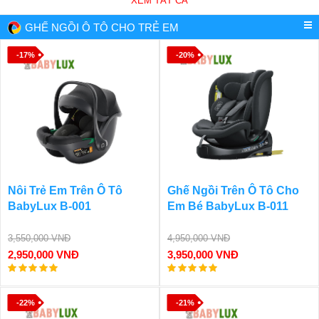
XEM TẤT CẢ
GHẾ NGỒI Ô TÔ CHO TRẺ EM
-17%
-20%
Nôi Trẻ Em Trên Ô Tô
Ghế Ngồi Trên Ô Tô Cho
BabyLux B-001
Em Bé BabyLux B-011
3,550,000 VNĐ
4,950,000 VNĐ
2,950,000 VNĐ
3,950,000 VNĐ
-22%
-21%