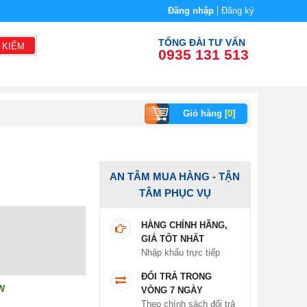
Đăng nhập
Đăng ký
TỔNG ĐÀI TƯ VẤN
 KIẾM
0935 131 513
Giỏ hàng [
0
]
AN TÂM MUA HÀNG - TẬN
TÂM PHỤC VỤ
HÀNG CHÍNH HÃNG,
GIÁ TỐT NHẤT
Nhập khẩu trực tiếp
ĐỔI TRẢ TRONG
W
VÒNG 7 NGÀY
Theo chính sách đổi trả