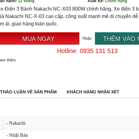
ảo hành:
12
tháng
Xuất xứ:
Chính hãng
e Điện 3 Bánh Nakachi NC-X03 800W chính hãng, Xe điện 3 
ià Nakachi NC-X-03 cao cấp, công suất mạnh mẽ di chuyển dễ
m ái, giao hàng toàn quốc.
MUA NGAY
THÊM VÀO 
Hoặc
Hotline: 0935 131 513
em thêm
THẢO LUẬN VỀ SẢN PHẨM
KHÁCH HÀNG NHẬN XÉT
- Nakachi
- Nhật Bản