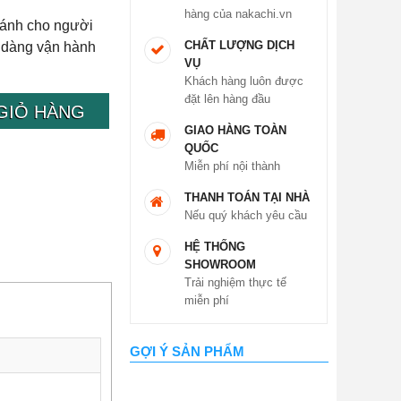
hàng của nakachi.vn
bánh cho người
CHẤT LƯỢNG DỊCH
 dàng vận hành
VỤ
Khách hàng luôn được
đặt lên hàng đầu
GIỎ HÀNG
GIAO HÀNG TOÀN
QUỐC
Miễn phí nội thành
THANH TOÁN TẠI NHÀ
Nếu quý khách yêu cầu
HỆ THỐNG
SHOWROOM
Trải nghiệm thực tế
miễn phí
GỢI Ý SẢN PHẨM