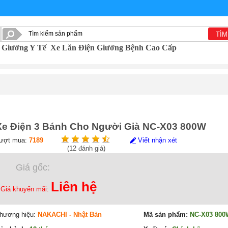
TÌM
Giường Y Tế
Xe Lăn Điện
Giường Bệnh Cao Cấp
Xe Điện 3 Bánh Cho Người Già NC-X03 800W
ượt mua:
7189
Viết nhận xét
(
12
đánh giá)
Giá gốc:
Liên hệ
Giá khuyến mãi:
hương hiệu:
NAKACHI - Nhật Bản
Mã sản phẩm:
NC-X03 800