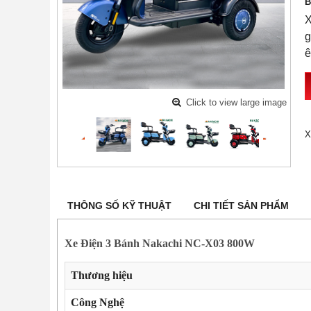
B
X
g
ê
Click to view large image
X
THÔNG SỐ KỸ THUẬT
CHI TIẾT SẢN PHẨM
Xe Điện 3 Bánh Nakachi NC-X03 800W
Thương hiệu
Công Nghệ