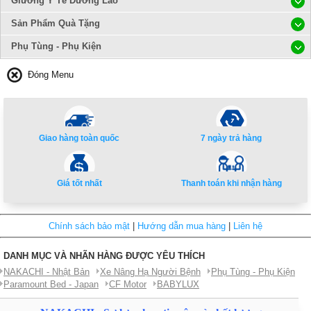
Giường Y Tế Dưỡng Lão
Sản Phẩm Quà Tặng
Phụ Tùng - Phụ Kiện
Đóng Menu
Giao hàng toàn quốc
7 ngày trả hàng
Giá tốt nhất
Thanh toán khi nhận hàng
Chính sách bảo mật
|
Hướng dẫn mua hàng
|
Liên hệ
DANH MỤC VÀ NHÃN HÀNG ĐƯỢC YÊU THÍCH
NAKACHI - Nhật Bản
Xe Nâng Hạ Người Bệnh
Phụ Tùng - Phụ Kiện
Paramount Bed - Japan
CF Motor
BABYLUX