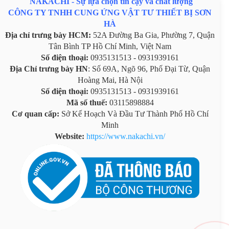
NAKACHI - Sự lựa chọn tin cậy và chất lượng
CÔNG TY TNHH CUNG ỨNG VẬT TƯ THIẾT BỊ SƠN
HÀ
Địa chỉ trưng bày HCM:
52A Đường Ba Gia, Phường 7, Quận
Tân Bình TP Hồ Chí Minh, Việt Nam
Số điện thoại:
0935131513 - 0931939161
Địa Chỉ trưng bày HN
: Số 69A, Ngõ 96, Phố Đại Từ, Quận
Hoàng Mai, Hà Nội
Số điện thoại:
0935131513 - 0931939161
Mã số thuế:
03115898884
Cơ quan cấp:
Sở Kế Hoạch Và Đầu Tư Thành Phố Hồ Chí
Minh
Website:
https://www.nakachi.vn/